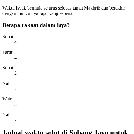
Waktu Isyak bermula sejurus selepas tamat Maghrib dan berakhir
dengan munculnya fajar yang sebenar.
Berapa rakaat dalam Isya?
Sunat
4
Fardu
4
Sunat
2
Nafl
2
Witir
3
Nafl
2
Jadual waktu solat di Subang Jaya untuk