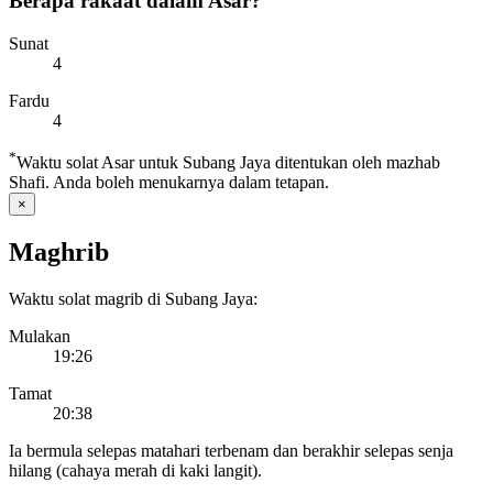
Berapa rakaat dalam Asar?
Sunat
4
Fardu
4
*
Waktu solat Asar untuk Subang Jaya ditentukan oleh mazhab
Shafi. Anda boleh menukarnya dalam
tetapan
.
×
Maghrib
Waktu solat magrib di Subang Jaya:
Mulakan
19:26
Tamat
20:38
Ia bermula selepas matahari terbenam dan berakhir selepas senja
hilang (cahaya merah di kaki langit).