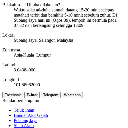
Bilakah solat Dhuha dilakukan?
Waktu solat ad-duha sunnah datang 15-20 minit selepas
matahari terbit dan berakhir 5-10 minit sebelum zuhur. Di
Subang Jaya hari ini (Ogos 09), tempoh ini bermula pada
07:32
dan berlangsung sehingga
13:09
.
Lokasi
Subang Jaya, Selangor, Malaysia
Zon masa
Asia/Kuala_Lumpur
Latitud
3.04384000
Longitud
101.58062000
Facebook
Twitter
Telegram
Whatsapp
Bandar berhampiran
Teluk Intan
Bandar Alor Gajah
Petaling Jaya
Shah Alam