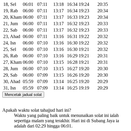
18, Sel
06:01
07:11
13:18
16:34
19:24
20:35
19, Rab
06:00
07:11
13:17
16:34
19:23
20:34
20, Kham
06:00
07:11
13:17
16:33
19:23
20:34
21, Jum
06:00
07:11
13:17
16:32
19:23
20:33
22, Sab
06:00
07:11
13:17
16:32
19:23
20:33
23, Ahad
06:00
07:11
13:16
16:31
19:22
20:32
24, Isn
06:00
07:10
13:16
16:30
19:22
20:32
25, Sel
06:00
07:10
13:16
16:30
19:21
20:32
26, Rab
06:00
07:10
13:16
16:29
19:21
20:31
27, Kham
06:00
07:10
13:15
16:28
19:21
20:31
28, Jum
06:00
07:10
13:15
16:27
19:20
20:30
29, Sab
06:00
07:09
13:15
16:26
19:20
20:30
30, Ahad
05:59
07:09
13:14
16:25
19:20
20:29
31, Isn
05:59
07:09
13:14
16:25
19:19
20:29
Mencetak jadual solat
Apakah waktu solat tahajjud hari ini?
Waktu yang paling baik untuk menunaikan solat ini ialah
sepertiga malam yang terakhir. Hari ini di Subang Jaya ia
adalah dari
02:29
hingga
06:01
.