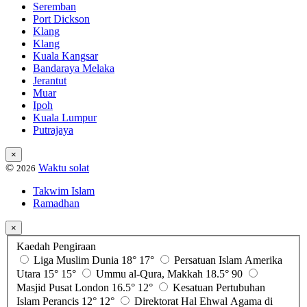
Seremban
Port Dickson
Klang
Klang
Kuala Kangsar
Bandaraya Melaka
Jerantut
Muar
Ipoh
Kuala Lumpur
Putrajaya
×
©
Waktu solat
2026
Takwim Islam
Ramadhan
×
Kaedah Pengiraan
Liga Muslim Dunia
18°
17°
Persatuan Islam Amerika
Utara
15°
15°
Ummu al-Qura, Makkah
18.5°
90
Masjid Pusat London
16.5°
12°
Kesatuan Pertubuhan
Islam Perancis
12°
12°
Direktorat Hal Ehwal Agama di