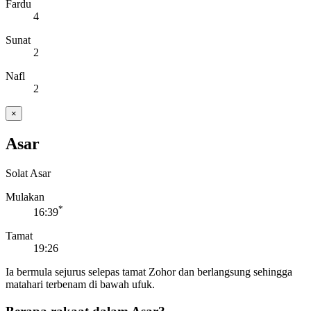
Fardu
4
Sunat
2
Nafl
2
×
Asar
Solat Asar
Mulakan
*
16:39
Tamat
19:26
Ia bermula sejurus selepas tamat Zohor dan berlangsung sehingga
matahari terbenam di bawah ufuk.